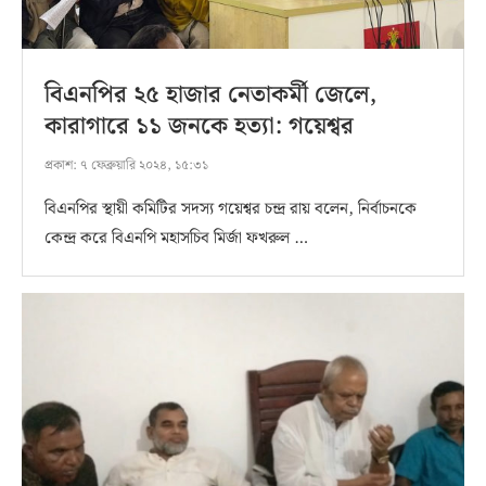
বিএনপির ২৫ হাজার নেতাকর্মী জেলে,
কারাগারে ১১ জনকে হত্যা: গয়েশ্বর
প্রকাশ:
৭ ফেব্রুয়ারি ২০২৪, ১৫:৩১
বিএনপির স্থায়ী কমিটির সদস্য গয়েশ্বর চন্দ্র রায় বলেন, নির্বাচনকে
কেন্দ্র করে বিএনপি মহাসচিব মির্জা ফখরুল …