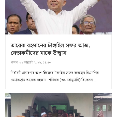
তারেক রহমানের টাঙ্গাইল সফর আজ,
নেতাকর্মীদের মাঝে উচ্ছ্বাস
প্রকাশ:
৩১ জানুয়ারি ২০২৬, ১৫:৪০
নির্বাচনী প্রচারণার অংশ হিসেবে টাঙ্গাইল সফর করছেন বিএনপির
চেয়ারম্যান তারেক রহমান। শনিবার (৩১ জানুয়ারি) বিকেলে …