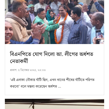
বিএনপিতে যোগ দিলো আ. লীগের অর্ধশত
নেতাকর্মী
প্রকাশ:
৫ ডিসেম্বর ২০২৫, ২৩:০৩
‘এই এলাকা নৌকার ঘাঁটি ছিল, এখন ধানের শীষের ঘাঁটিতে পরিণত
করবো’ বলে মন্তব্য করেছেন অর্ধশত …