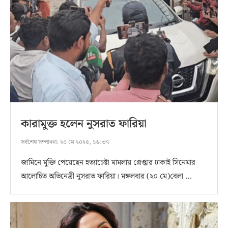
কারামুক্ত হলেন নুসরাত ফারিয়া
সর্বশেষ সম্পাদনা:
২০ মে ২০২৫, ১৬:৩৭
জামিনে মুক্তি পেয়েছেন হত্যাচেষ্টা মামলায় গ্রেপ্তার ঢাকাই সিনেমার
আলোচিত অভিনেত্রী নুসরাত ফারিয়া। মঙ্গলবার (২০ মে)বেলা …