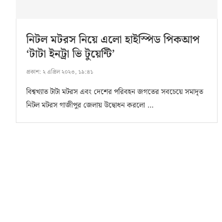
নিটল মটরস নিয়ে এলো হাইস্পিড পিকআপ
‘টাটা ইনট্রা ভি টুয়েন্টি’
প্রকাশ:
২ এপ্রিল ২০২৩, ১৯:৪১
বিশ্বখ্যাত টাটা মটরস এবং দেশের পরিবহন জগতের সবচেয়ে সমাদৃত
নিটল মটরস গাজীপুর জেলায় উদ্বোধন করলো …