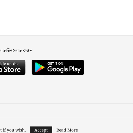
পস ডাউনলোড করুন
ned and Developed by
Nusratech Pte Ltd.
t if you wish.
Accept
Read More