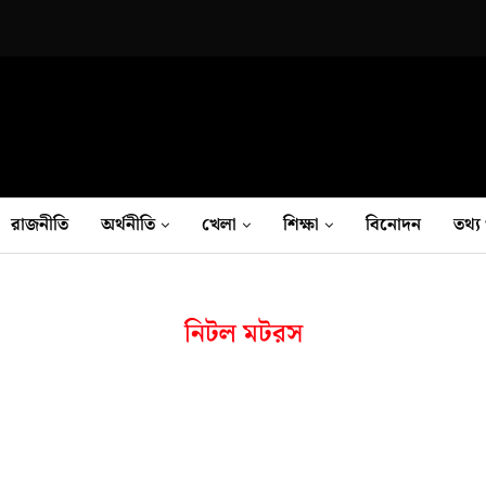
রাজনীতি
অর্থনীতি
খেলা
শিক্ষা
বিনোদন
তথ‍্য 
নিটল মটরস