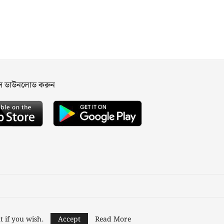
পস ডাউনলোড করুন
ned and Developed by
Nusratech Pte Ltd.
t if you wish.
Accept
Read More