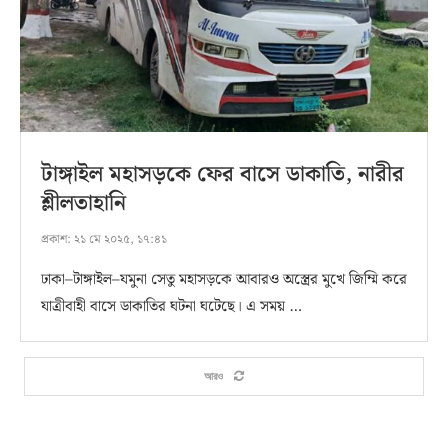
টাঙ্গাইল মহাসড়কে ফের বাসে ডাকাতি, নারীর
শ্লীলতাহানি
প্রকাশ:
২১ মে ২০২৫, ১৭:৪১
ঢাকা–টাঙ্গাইল–যমুনা সেতু মহাসড়কে আবারও অস্ত্রের মুখে জিম্মি করে
যাত্রীবাহী বাসে ডাকাতির ঘটনা ঘটেছে। এ সময় …
আরও