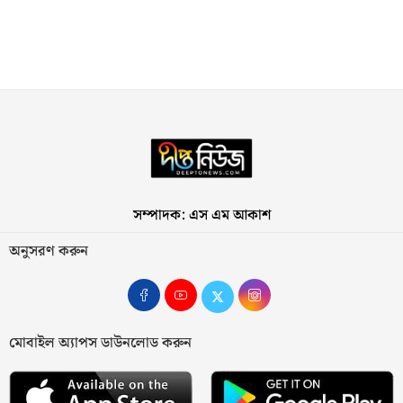
সম্পাদক: এস এম আকাশ
অনুসরণ করুন
মোবাইল অ্যাপস ডাউনলোড করুন