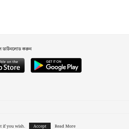
পস ডাউনলোড করুন
ned and Developed by
Nusratech Pte Ltd.
t if you wish.
Accept
Read More