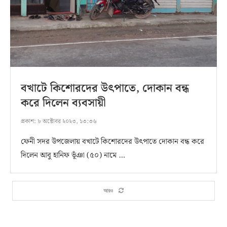
বখাটে কিশোরদের উৎপাতে, দোকান বন্ধ
করে দিলেন ব্যবসায়ী
প্রকাশ:
৮ অক্টোবর ২০২৩, ১৩:৩৬
ফেনী সদর উপজেলায় বখাটে কিশোরদের উৎপাতে দোকান বন্ধ করে
দিলেন আবু হানিফ ভূঁঞা (৫০) নামে …
আরও