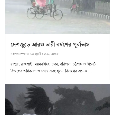
দেশজুড়ে আরও ভারী বর্ষণের পূর্বাভাস
সর্বশেষ সম্পাদনা:
১৩ জুলাই ২০২৬, ১৪:৫০
রংপুর, রাজশাহী, ময়মনসিংহ, ঢাকা, বরিশাল, চট্টগ্রাম ও সিলেট
বিভাগের অধিকাংশ জায়গায় এবং খুলনা বিভাগের অনেক …