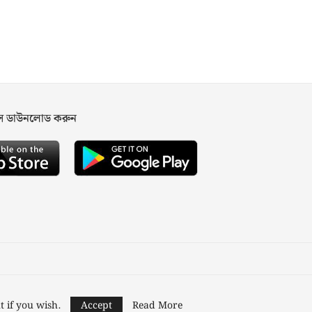
পস ডাউনলোড করুন
ned and Developed by
Nusratech Pte Ltd.
t if you wish.
Accept
Read More