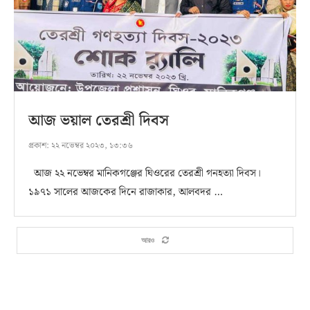
আজ ভয়াল তেরশ্রী দিবস
প্রকাশ:
২২ নভেম্বর ২০২৩, ১৩:৩৬
আজ ২২ নভেম্বর মানিকগঞ্জের ঘিওরের তেরশ্রী গনহত্যা দিবস।
১৯৭১ সালের আজকের দিনে রাজাকার, আলবদর …
আরও