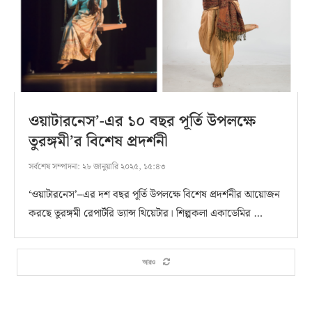
ওয়াটারনেস’-এর ১০ বছর পূর্তি উপলক্ষে
তুরঙ্গমী’র বিশেষ প্রদর্শনী
সর্বশেষ সম্পাদনা:
২৮ জানুয়ারি ২০২৫, ১৫:৪৩
‘ওয়াটারনেস’–এর দশ বছর পূর্তি উপলক্ষে বিশেষ প্রদর্শনীর আয়োজন
করছে তুরঙ্গমী রেপার্টরি ড্যান্স থিয়েটার। শিল্পকলা একাডেমির …
আরও