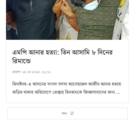
এমপি আনার হত্যা: তিন আসামি ৮ দিনের
রিমান্ডে
প্রকাশ:
২৪ মে ২০২৪, ১৬:১১
ঝিনাইদহ–৪ আসনের সংসদ সদস্য আনোয়ারুল আজীম আনার হত্যায়
জড়িত থাকার অভিযোগে গ্রেপ্তার তিনজনকে জিজ্ঞাসাবাদের জন্য …
আরও