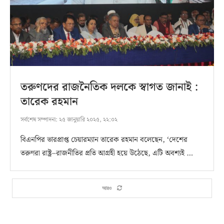
তরুণদের রাজনৈতিক দলকে স্বাগত জানাই :
তারেক রহমান
সর্বশেষ সম্পাদনা:
২৫ জানুয়ারি ২০২৫, ২২:০২
বিএনপির ভারপ্রাপ্ত চেয়ারম্যান তারেক রহমান বলেছেন, ‘দেশের
তরুণরা রাষ্ট্র–রাজনীতির প্রতি আগ্রহী হয়ে উঠেছে, এটি অবশ্যই …
আরও