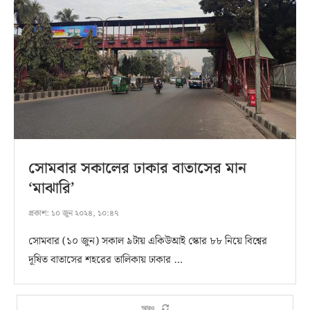
সোমবার সকালের ঢাকার বাতাসের মান
‘মাঝারি’
প্রকাশ:
১০ জুন ২০২৪, ১০:৪৭
সোমবার (১০ জুন) সকাল ৯টায় একিউআই স্কোর ৮৮ নিয়ে বিশ্বের
দূষিত বাতাসের শহরের তালিকায় ঢাকার …
আরও