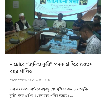
নাটোরে “জুলিও কুরি” পদক প্রাপ্তির ৫০তম
বছর পালিত
সর্বশেষ সম্পাদনা:
২৮ মে ২০২৩, ১৯:৪৯
নানা আয়োজনে নাটোরে বঙ্গবন্ধু শেখ মুজিবর রহমানের “জুলিও
কুরি” পদক প্রাপ্তির ৫০তম বছর পালিত হয়েছে। …