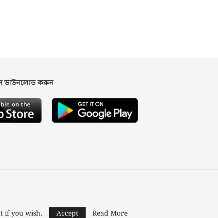
পস ডাউনলোড করুন
ned and Developed by
Nusratech Pte Ltd.
t if you wish.
Accept
Read More