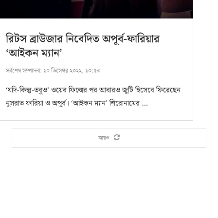
রিটস ব্রাউজার নিবেদিত অপূর্ব-ফারিয়ার
‘আইকন ম্যান’
সর্বশেষ সম্পাদনা:
১০ ডিসেম্বর ২০২২, ১০:৫৩
‘যদি-কিন্তু-তবুও’ ওয়েব ফিল্মের পর আবারও জুটি হিসেবে ফিরেছেন
নুসরাত ফারিয়া ও অপূর্ব। ‘আইকন ম্যান’ শিরোনামের …
আরও