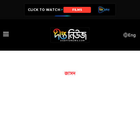
CLICK TO WATCH
FILMS
Eng
জাসদ