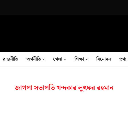
রাজনীতি
অর্থনীতি
খেলা
শিক্ষা
বিনোদন
তথ‍্য 
জাগপা সভাপতি খন্দকার লুৎফর রহমান