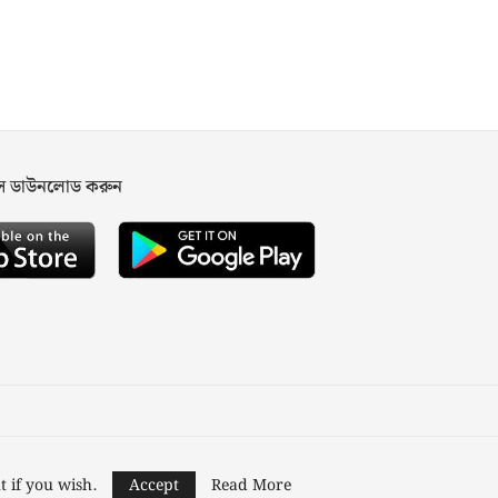
পস ডাউনলোড করুন
ned and Developed by
Nusratech Pte Ltd.
t if you wish.
Accept
Read More