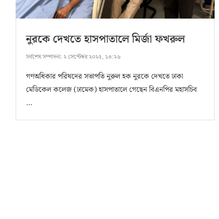
নুরকে দেখতে হাসপাতালে মির্জা ফখরুল
সর্বশেষ সম্পাদনা:
২ সেপ্টেম্বর ২০২৫, ১৩:২৬
গণঅধিকার পরিষদের সভাপতি নুরুল হক নুরকে দেখতে ঢাকা
মেডিকেল কলেজ (ঢামেক) হাসপাতালে গেছেন বিএনপির মহাসচিব
…