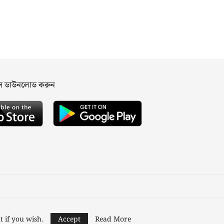
পস ডাউনলোড করুন
ned and Developed by
Nusratech Pte Ltd.
t if you wish.
Accept
Read More