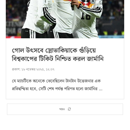
গোল উৎসবে স্লোভাকিয়াকে গুঁড়িয়ে
বিশ্বকাপের টিকিট নিশ্চিত করল জার্মানি
প্রকাশ:
১৮ নভেম্বর ২০২৫, ১২:০৭
যে ম্যাচটিকে অনেকে ভেবেছিলেন টানটান উত্তেজনার এক
প্রতিদ্বন্দ্বিতা হবে, সেটি শেষ পর্যন্ত পরিণত হলো জার্মানির …
আরও