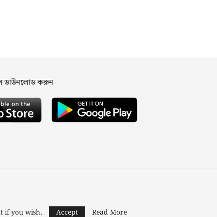
পস ডাউনলোড করুন
ned and Developed by
Nusratech Pte Ltd.
t if you wish.
Accept
Read More