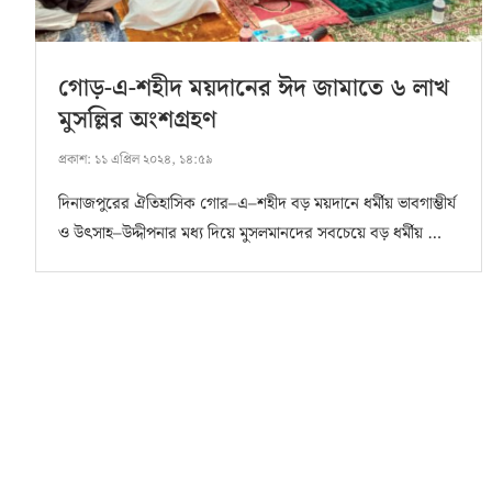
গোড়-এ-শহীদ ময়দানের ঈদ জামাতে ৬ লাখ
মুসল্লির অংশগ্রহণ
প্রকাশ:
১১ এপ্রিল ২০২৪, ১৪:৫৯
দিনাজপুরের ঐতিহাসিক গোর–এ–শহীদ বড় ময়দানে ধর্মীয় ভাবগাম্ভীর্য
ও উৎসাহ–উদ্দীপনার মধ্য দিয়ে মুসলমানদের সবচেয়ে বড় ধর্মীয় …