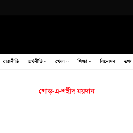
রাজনীতি
অর্থনীতি
খেলা
শিক্ষা
বিনোদন
তথ‍্য 
গোড়-এ-শহীদ ময়দান