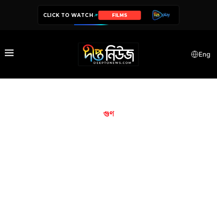
CLICK TO WATCH
FILMS
Eng
গুণ