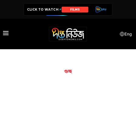
CLICK TO WATCH
FILMS
Eng
গুচ্ছ