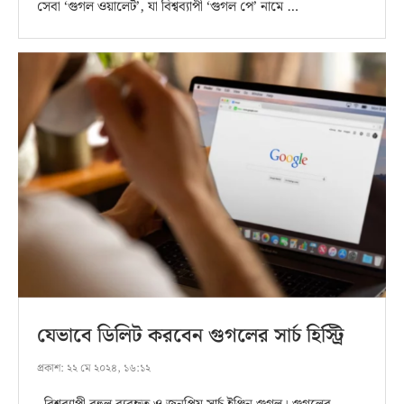
সেবা ‘গুগল ওয়ালেট’, যা বিশ্বব্যাপী ‘গুগল পে’ নামে …
যেভাবে ডিলিট করবেন গুগলের সার্চ হিস্ট্রি
প্রকাশ:
২২ মে ২০২৪, ১৬:১২