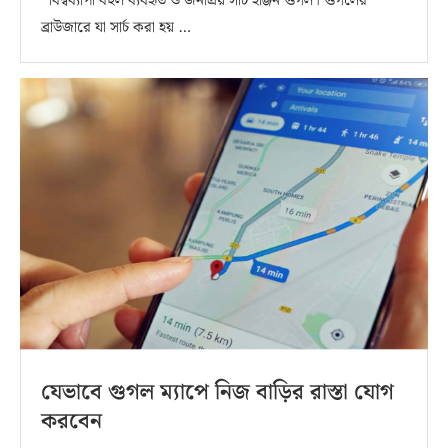
বিশ্বব্যাপী বহুল ব্যবহৃত ও জনপ্রিয় সার্চ ইঞ্জিন গুগল। গুগলের
ব্রাউজারে যা সার্চ করা হয় …
যেভাবে গুগল ম্যাপে নিজ বাড়ির রাস্তা যোগ
করবেন