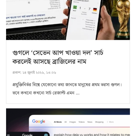
গুগলে ‘সেভেন আপ খাওয়া দল’ সার্চ
করলেই আসছে ব্রাজিলের নাম
প্রকাশ:
১৪ জুলাই ২০২৬, ১৩:০৬
প্রযুক্তিনির্ভর বিশ্বে যেকোনো তথ্য জানতে মানুষের প্রথম ভরসা গুগল।
তবে কখনো কখনো সার্চ রেজাল্ট এমন …