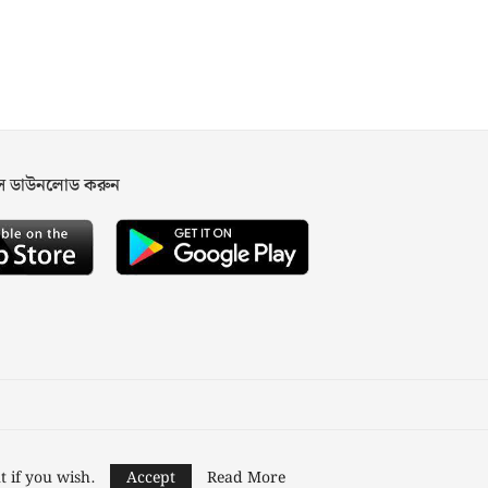
পস ডাউনলোড করুন
ned and Developed by
Nusratech Pte Ltd.
t if you wish.
Accept
Read More