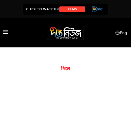
CLICK TO WATCH
FILMS
Eng
গিলে