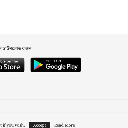
পস ডাউনলোড করুন
ned and Developed by
Nusratech Pte Ltd.
t if you wish.
Accept
Read More