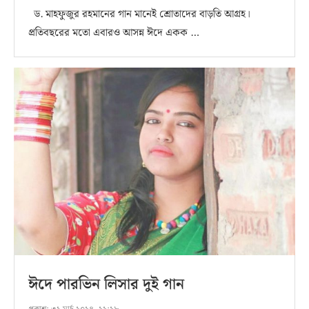
ড. মাহফুজুর রহমানের গান মানেই শ্রোতাদের বাড়তি আগ্রহ।
প্রতিবছরের মতো এবারও আসন্ন ঈদে একক …
ঈদে পারভিন লিসার দুই গান