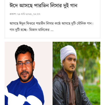
ঈদে আসছে পারভিন লিসার দুই গান
প্রকাশ:
২৯ মার্চ ২০২৪, ১২:৫৭
আসছে ঈদুল ফিতরে পারভীন লিসার কন্ঠে আসছে দুটি মৌলিক গান।
গান দুটি হচ্ছে– মিজান মালিকের …