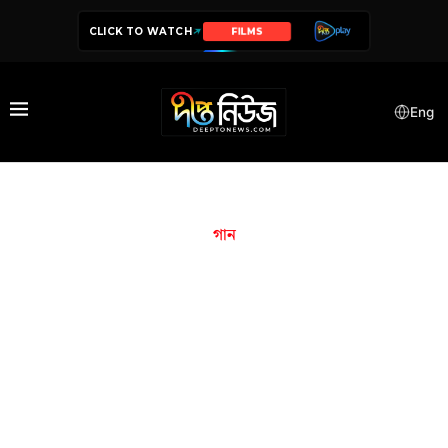
CLICK TO WATCH
SERIES
Eng
গান