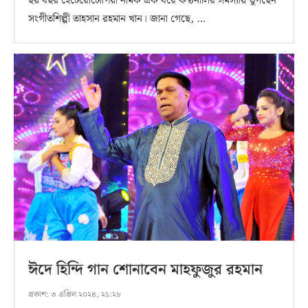
ছয় বছর হেটেরোটোপিয়া নামক এক ধরে কণ্ঠনালির সমস্যায় ভুগছেন
সংগীতশিল্পী তাহসান রহমান খান। জানা গেছে, …
ঈদে হিন্দি গান শোনাবেন মাহফুজুর রহমান
প্রকাশ:
৩ এপ্রিল ২০২৪, ২১:২৮