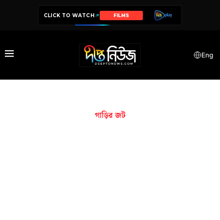
CLICK TO WATCH
FILMS
Eng
গাড়ির জট