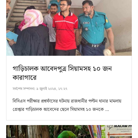
গাড়িচালক আবেদপুত্র সিয়ামসহ ১০ জন
কারাগারে
সর্বশেষ সম্পাদনা:
৯ জুলাই ২০২৪, ১৭:২৭
বিসিএস পরীক্ষার প্রশ্নফাঁসের ঘটনায় রাজধানীর পল্টন থানার মামলায়
গ্রেপ্তার গাড়িচালক আবেদের ছেলে সিয়ামসহ ১০ জনকে …