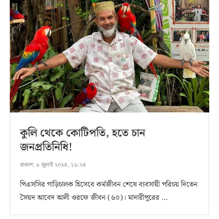
কুলি থেকে কোটিপতি, হতে চান
জনপ্রতিনিধি!
প্রকাশ:
৯ জুলাই ২০২৪, ১৬:২৪
পিএসসির গাড়িচালক হিসেবে কর্মজীবন শেষে ব্যবসায়ী পরিচয় দিতেন
সৈয়দ আবেদ আলী ওরফে জীবন (৬০)। মাদারীপুরের …