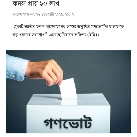
কমল প্রায় ১০ লাখ
সর্বশেষ সম্পাদনা:
২৬ ফেব্রুয়ারি ২০২৬, ১৯:২২
‘জুলাই জাতীয় সনদ’ বাস্তবায়নের লক্ষ্যে অনুষ্ঠিত গণভোটের ফলাফলে
বড় ধরনের সংশোধনী এনেছে নির্বাচন কমিশন (ইসি)। …