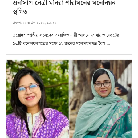
এনসিপি নেত্রী মনিরা শারমিনের মনোনয়ন
স্থগিত
প্রকাশ:
২২ এপ্রিল ২০২৬, ১৬:১১
ত্রয়োদশ জাতীয় সংসদের সংরক্ষিত নারী আসনে জামায়াত জোটের
১৩টি মনোনয়নপত্রের মধ্যে ১২ জনের মনোনয়নপত্র বৈধ …