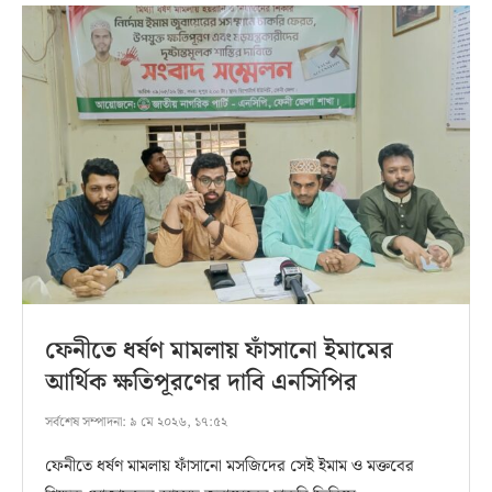
ফেনীতে ধর্ষণ মামলায় ফাঁসানো ইমামের
আর্থিক ক্ষতিপূরণের দাবি এনসিপির
সর্বশেষ সম্পাদনা:
৯ মে ২০২৬, ১৭:৫২
ফেনীতে ধর্ষণ মামলায় ফাঁসানো মসজিদের সেই ইমাম ও মক্তবের