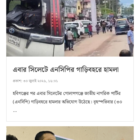
এবার সিলেটে এনসিপির গাড়িবহরে হামলা
প্রকাশ:
৩০ জুলাই ২০২৬, ১৬:০১
হবিগঞ্জের পর এবার সিলেটের গোলাপগঞ্জে জাতীয় নাগরিক পার্টির
(এনসিপি) গাড়িবহরে হামলার অভিযোগ উঠেছে। বৃহস্পতিবার (৩০
…