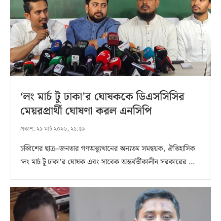
‘লং মার্চ টু ঢাকা’র ঘোষককে ডিএসসিসির
মেয়রপ্রার্থী ঘোষণা করল এনসিপি
প্রকাশ:
২৯ মার্চ ২০২৬, ২১:৫৯
চব্বিশের ছাত্র–জনতার গণঅভ্যুত্থানের অন্যতম সমন্বয়ক, ঐতিহাসিক
‘লং মার্চ টু ঢাকা’র ঘোষক এবং সাবেক অন্তর্বর্তীকালীন সরকারের …