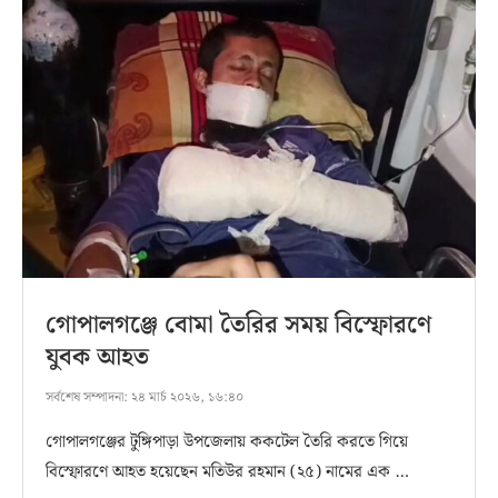
গোপালগঞ্জে বোমা তৈরির সময় বিস্ফোরণে
যুবক আহত
সর্বশেষ সম্পাদনা:
২৪ মার্চ ২০২৬, ১৬:৪০
গোপালগঞ্জের টুঙ্গিপাড়া উপজেলায় ককটেল তৈরি করতে গিয়ে
বিস্ফোরণে আহত হয়েছেন মতিউর রহমান (২৫) নামের এক …