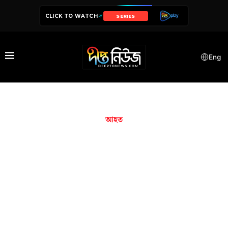
CLICK TO WATCH
SERIES
Eng
আহত