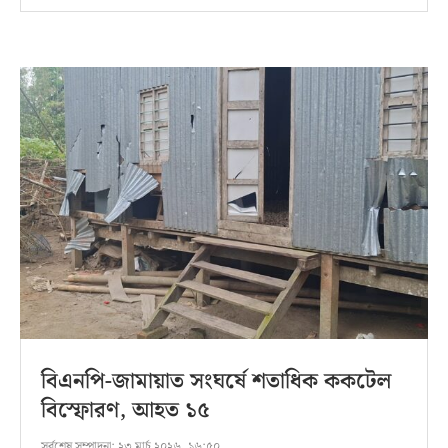
বিএনপি-জামায়াত সংঘর্ষে শতাধিক ককটেল
বিস্ফোরণ, আহত ১৫
সর্বশেষ সম্পাদনা:
২৩ মার্চ ২০২৬, ১৬:৫০