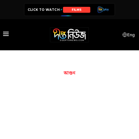
CLICK TO WATCH
SERIES
Eng
আগুন