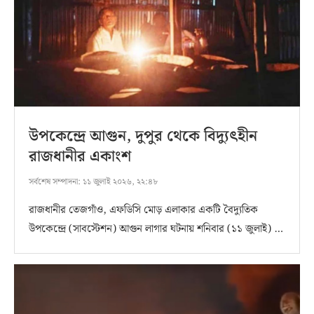
উপকেন্দ্রে আগুন, দুপুর থেকে বিদ্যুৎহীন
রাজধানীর একাংশ
সর্বশেষ সম্পাদনা:
১১ জুলাই ২০২৬, ২২:৪৮
রাজধানীর তেজগাঁও, এফডিসি মোড় এলাকার একটি বৈদ্যুতিক
উপকেন্দ্রে (সাবস্টেশন) আগুন লাগার ঘটনায় শনিবার (১১ জুলাই) …