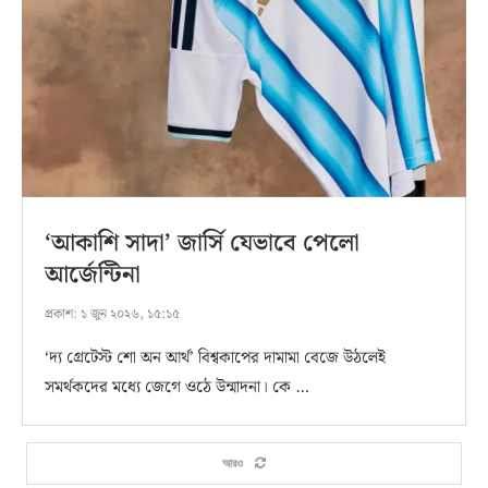
‘আকাশি সাদা’ জার্সি যেভাবে পেলো
আর্জেন্টিনা
প্রকাশ:
১ জুন ২০২৬, ১৫:১৫
‘দ্য গ্রেটেস্ট শো অন আর্থ’ বিশ্বকাপের দামামা বেজে উঠলেই
সমর্থকদের মধ্যে জেগে ওঠে উন্মাদনা। কে …
আরও