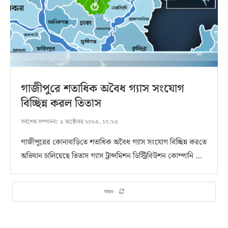
গাজীপু‌রে শতাধিক অ‌বৈধ গ্যাস সং‌যোগ
বি‌চ্ছি‌ন্ন করল তিতা‌স
সর্বশেষ সম্পাদনা:
৯ অক্টোবর ২০২৩, ১৭:২৩
গাজীপুরের কোনাবা‌ড়ি‌তে শতাধিক অবৈধ গ্যাস সংযোগ বিচ্ছিন্ন কর‌তে
অভিযান চালিয়েছে তিতাস গ্যাস ট্রান্স‌মিশন ডিস্ট্রিবিউশন কোম্পানি …
আরও