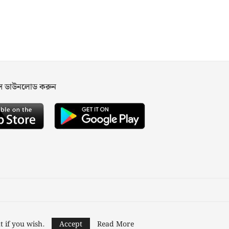
পস ডাউনলোড করুন
ned and Developed by
Nusratech Pte Ltd.
t if you wish.
Accept
Read More