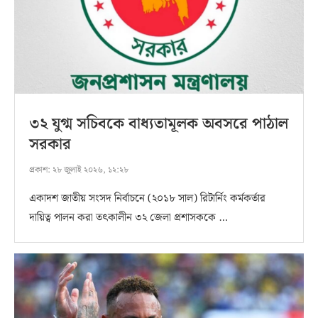
৩২ যুগ্ম সচিবকে বাধ্যতামূলক অবসরে পাঠাল
সরকার
প্রকাশ:
২৮ জুলাই ২০২৬, ১২:২৮
একাদশ জাতীয় সংসদ নির্বাচনে (২০১৮ সাল) রিটার্নিং কর্মকর্তার
দায়িত্ব পালন করা তৎকালীন ৩২ জেলা প্রশাসককে …