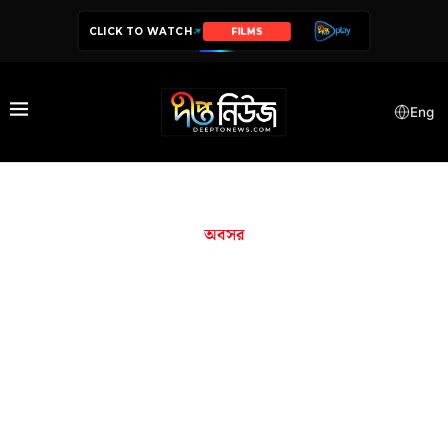
CLICK TO WATCH
SERIES
Eng
অবসর