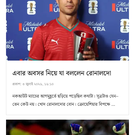
এবার অবসর নিয়ে যা বললেন রোনালদো
প্রকাশ:
৩ জুলাই ২০২৬, ১৬:১০
নকআউট ম্যাচের আগমুহূর্তে ছড়িয়ে পড়েছিল কথাটা। সূত্রটাও যেন–
তেন কেউ নয়। খোদ রোনালদোর বোন। ক্রোয়েশিয়ার বিপক্ষে …