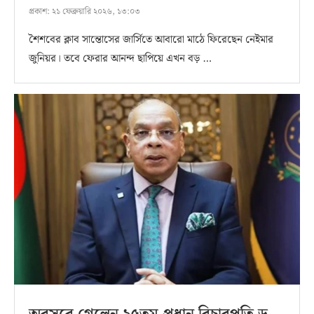
প্রকাশ:
২১ ফেব্রুয়ারি ২০২৬, ১৩:০৩
শৈশবের ক্লাব সান্তোসের জার্সিতে আবারো মাঠে ফিরেছেন নেইমার
জুনিয়র। তবে ফেরার আনন্দ ছাপিয়ে এখন বড় …