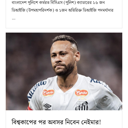
বাংলাদেশ পুলিশে কর্মরত বিসিএস (পুলিশ) ক্যাডারের ১৬ জন
ডিআইজি (উপমহাপরিদর্শক) ও ১জন অতিরিক্ত ডিআইজি পদমর্যাদার
…
বিশ্বকাপের পর অবসর নিবেন নেইমার!