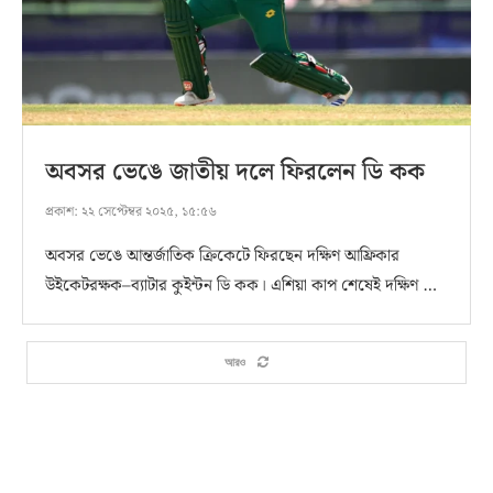
অবসর ভেঙে জাতীয় দলে ফিরলেন ডি কক
প্রকাশ:
২২ সেপ্টেম্বর ২০২৫, ১৫:৫৬
অবসর ভেঙে আন্তর্জাতিক ক্রিকেটে ফিরছেন দক্ষিণ আফ্রিকার
উইকেটরক্ষক–ব্যাটার কুইন্টন ডি কক। এশিয়া কাপ শেষেই দক্ষিণ …
আরও