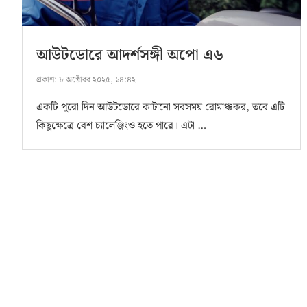
আউটডোরে আদর্শসঙ্গী অপো এ৬
প্রকাশ:
৮ অক্টোবর ২০২৫, ১৪:৪২
একটি পুরো দিন আউটডোরে কাটানো সবসময় রোমাঞ্চকর, তবে এটি
কিছুক্ষেত্রে বেশ চ্যালেঞ্জিংও হতে পারে। এটা …