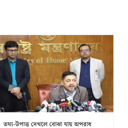
তথ্য-উপাত্ত দেখলে বোঝা যায় অপরাধ