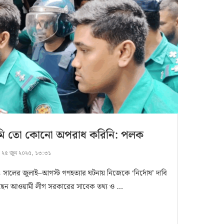
ি তো কোনো অপরাধ করিনি: পলক
:
২৫ জুন ২০২৫, ১৩:৩১
 সালের জুলাই–আগস্ট গণহত্যার ঘটনায় নিজেকে ‘নির্দোষ’ দাবি
েন আওয়ামী লীগ সরকারের সাবেক তথ্য ও …