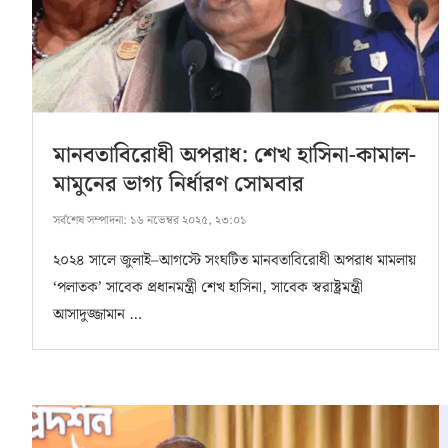
মানবতাবিরোধী অপরাধ: শেখ হাসিনা-কামাল-
মামুনের ভাগ্য নির্ধারণ সোমবার
সর্বশেষ সম্পাদনা:
১৬ নভেম্বর ২০২৫, ২৩:০১
২০২৪ সালে জুলাই–আগস্টে সংঘটিত মানবতাবিরোধী অপরাধ মামলায়
‘পলাতক’ সাবেক প্রধানমন্ত্রী শেখ হাসিনা, সাবেক স্বরাষ্ট্রমন্ত্রী
আসাদুজ্জামান …