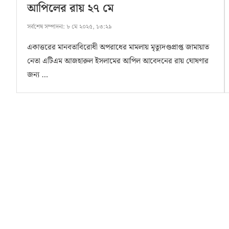
আপিলের রায় ২৭ মে
সর্বশেষ সম্পাদনা:
৮ মে ২০২৫, ১৩:২৯
একাত্তরের মানবতাবিরোধী অপরাধের মামলায় মৃত্যুদণ্ডপ্রাপ্ত জামায়াত
নেতা এটিএম আজহারুল ইসলামের আপিল আবেদনের রায় ঘোষণার
জন্য …