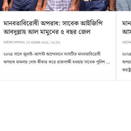
মানবতাবিরোধী অপরাধ: সাবেক আইজিপি
মা
আবদুল্লাহ আল মামুনের ৫ বছর জেল
আসা
সর্বশেষ সম্পাদনা:
১৭ নভেম্বর ২০২৫, ১৬:৫৩
সর্বশে
২০২৪ সালে জুলাই–আগস্ট আন্দোলনে সংঘটিত মানবতাবিরোধী
২০২৪
অপরাধ মামলায় দোষ স্বীকার করে রাজসাক্ষী হওয়ায় সাবেক পুলিশ …
অপরাধ
স্বরাষ্ট