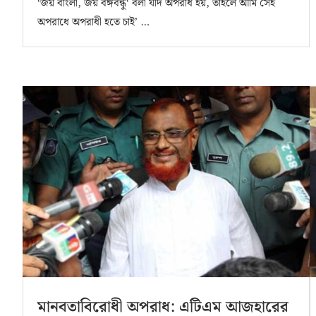
‘জয় বাংলা, জয় বঙ্গবন্ধু‘ বলা যদি অপরাধ হয়, তাহলে আমি সেই
অপরাধে অপরাধী হতে চাই’ …
মানবতাবিরোধী অপরাধ: এটিএম আজহারের