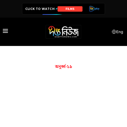
CLICK TO WATCH
FILMS
Eng
অনুর্ধ্ব-১৯