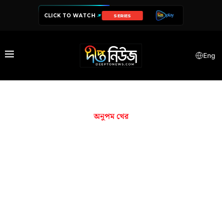
CLICK TO WATCH
SERIES
Eng
অনুপম খের