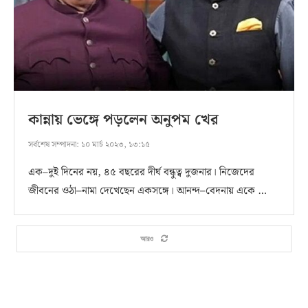
কান্নায় ভেঙ্গে পড়লেন অনুপম খের
সর্বশেষ সম্পাদনা:
১০ মার্চ ২০২৩, ১৩:১৫
এক–দুই দিনের নয়, ৪৫ বছরের দীর্ঘ বন্ধুত্ব দুজনার। নিজেদের
জীবনের ওঠা–নামা দেখেছেন একসঙ্গে। আনন্দ–বেদনায় একে …
আরও