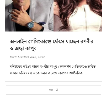
অনলাইন গেমিংকাণ্ডে ফেঁসে যাচ্ছেন রণবীর
ও শ্রদ্ধা কাপুর
প্রকাশ:
৬ অক্টোবর ২০২৩, ১৩:০৪
বলিউডের হার্টথ্রব নায়ক রণবীর কাপুর। অনলাইন গেমিংকাণ্ডে জড়িত
থাকার অভিযোগে তাকে তলব করেছে ভারতের অর্থনৈতিক …
আরও