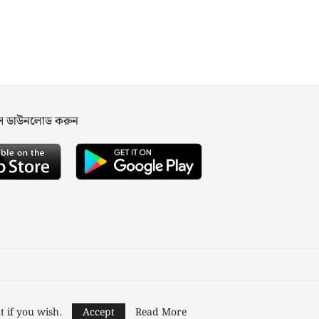
পস ডাউনলোড করুন
ned and Developed by
Nusratech Pte Ltd.
t if you wish.
Accept
Read More