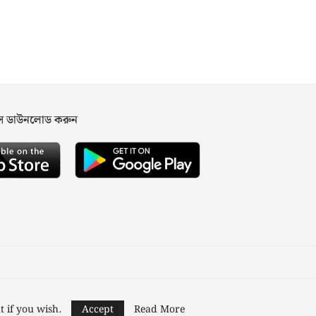
পস ডাউনলোড করুন
ned and Developed by
Nusratech Pte Ltd.
t if you wish.
Accept
Read More