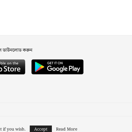
পস ডাউনলোড করুন
ned and Developed by
Nusratech Pte Ltd.
t if you wish.
Accept
Read More