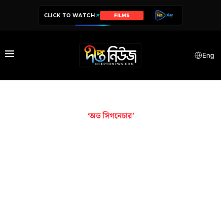
CLICK TO WATCH
FILMS
Eng
‘অড সিগনেচার’