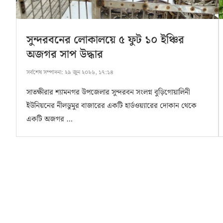
সুন্দরবনের লোকালয়ে ৫ ফুট ১০ ইঞ্চির
অজগর সাপ উদ্ধার
সর্বশেষ সম্পাদনা:
২৯ জুন ২০২৬, ১৭:১৪
সাতক্ষীরার শ্যামনগর উপজেলার সুন্দরবন সংলগ্ন বুড়িগোয়ালিনী
ইউনিয়নের নীলডুমুর বাজারের একটি হার্ডওয়‍্যারের দোকান থেকে
একটি অজগর …