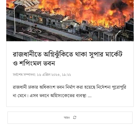
রাজধানীতে অগ্নিঝুঁকিতে থাকা সুপার মার্কেট
ও শপিংমল ভবন
সর্বশেষ সম্পাদনা:
১৬ এপ্রিল ২০২৩, ১৯:২২
রাজধানী ঢাকার অধিকাংশ ভবন নির্মাণ করা হয়েছে নির্দেশনা পুরোপুরি
না মেনে। এসব ভবনে অগ্নিসংকেতের ব্যবস্থা …
আরও